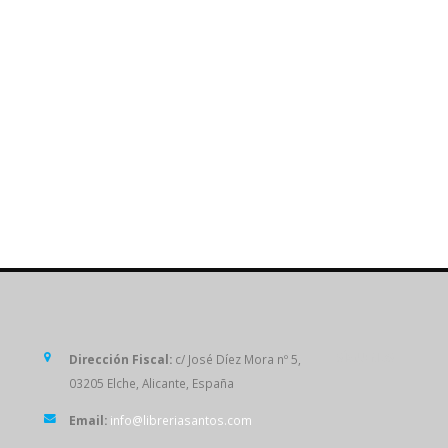
SÍGUENOS
Dirección Fiscal:
c/ José Díez Mora nº 5,
03205 Elche, Alicante, España
Email:
info@libreriasantos.com