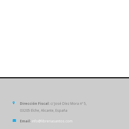
SÍGUENOS
Dirección Fiscal:
c/ José Díez Mora nº 5,
03205 Elche, Alicante, España
Email:
info@libreriasantos.com