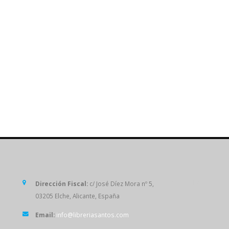
SÍGUENOS
Dirección Fiscal:
c/ José Díez Mora nº 5,
03205 Elche, Alicante, España
Email:
info@libreriasantos.com