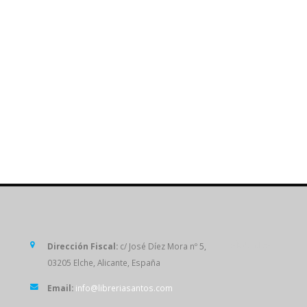
SÍGUENOS
Dirección Fiscal:
c/ José Díez Mora nº 5,
03205 Elche, Alicante, España
Email:
info@libreriasantos.com