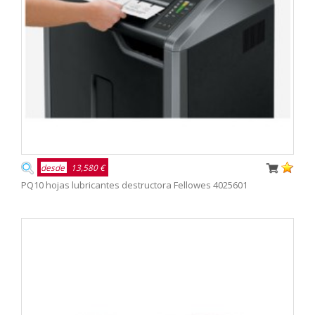
desde
13,580 €
PQ10 hojas lubricantes destructora Fellowes 4025601