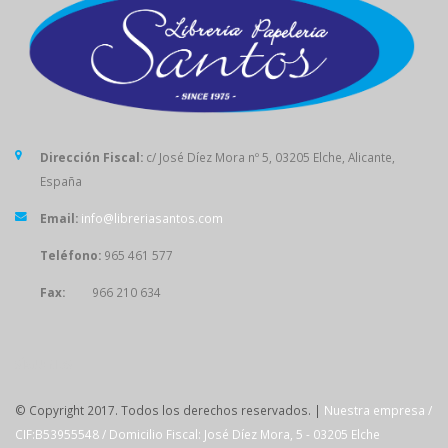
Dirección Fiscal:
c/ José Díez Mora nº 5, 03205 Elche, Alicante,
España
Email:
info@libreriasantos.com
Teléfono:
965 461 577
Fax:
966 210 634
SÍGUENOS
© Copyright 2017. Todos los derechos reservados. |
Nuestra empresa /
CIF:B53955548 / Domicilio Fiscal: José Díez Mora, 5 - 03205 Elche