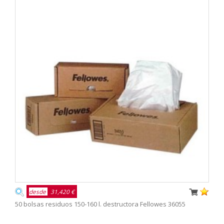
desde
31,420 €
50 bolsas residuos 150-160 l. destructora Fellowes 36055