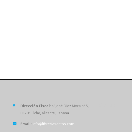
SÍGUENOS
Dirección Fiscal:
c/ José Díez Mora nº 5,
03205 Elche, Alicante, España
Email:
info@libreriasantos.com