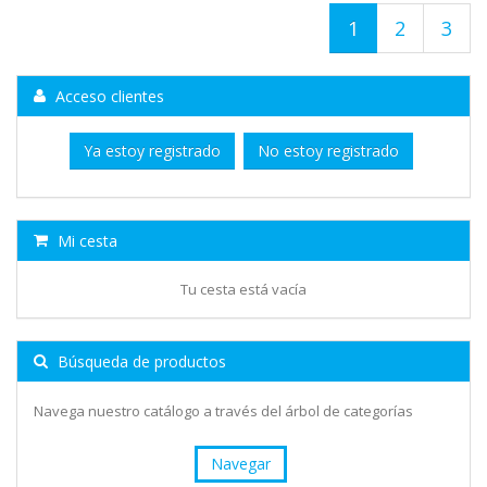
1
2
3
Acceso clientes
Ya estoy registrado
No estoy registrado
Mi cesta
Tu cesta está vacía
Búsqueda de productos
Navega nuestro catálogo a través del árbol de categorías
Navegar