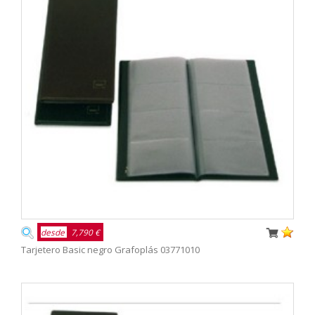
desde
7,790 €
Tarjetero Basic negro Grafoplás 03771010