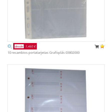
desde
1,460 €
10 recambios portatarjetas Grafoplás 03802000