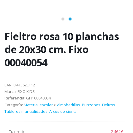
Fieltro rosa 10 planchas
de 20x30 cm. Fixo
00040054
EAN:
8,41362E+12
Marca:
FIXO KIDS
Referencia:
GFP 00040054
Categoría:
Material escolar
>
Almohadillas. Punzones. Fieltros.
Tableros manualidades. Arcos de sierra
Tu precio :
2,464 €