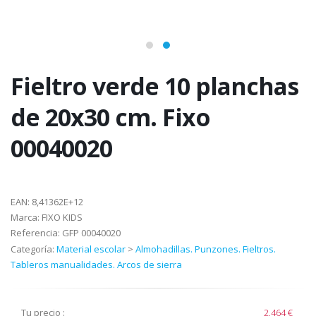
Fieltro verde 10 planchas
de 20x30 cm. Fixo
00040020
EAN:
8,41362E+12
Marca:
FIXO KIDS
Referencia:
GFP 00040020
Categoría:
Material escolar
>
Almohadillas. Punzones. Fieltros.
Tableros manualidades. Arcos de sierra
Tu precio :
2,464 €