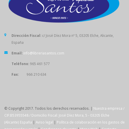
Dirección Fiscal:
c/ José Díez Mora nº 5, 03205 Elche, Alicante,
España
Email:
info@libreriasantos.com
Teléfono:
965 461 577
Fax:
966 210 634
SÍGUENOS
© Copyright 2017. Todos los derechos reservados. |
Nuestra empresa /
CIF:B53955548 / Domicilio Fiscal: José Díez Mora, 5 - 03205 Elche
(Alicante) España
|
Aviso legal
|
Política de colaboración en los gastos de
preparación y envío
|
Condiciones de venta
|
Mapa Web
|
Contacto