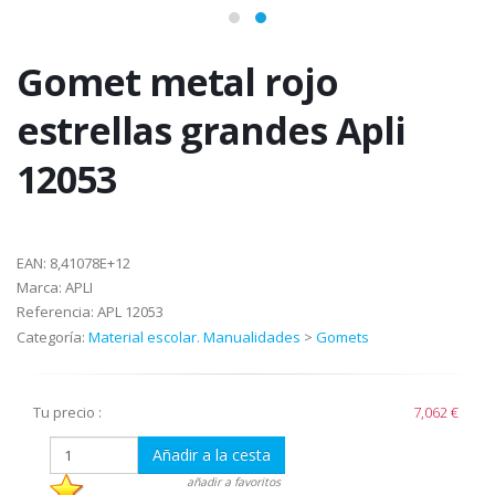
Gomet metal rojo
estrellas grandes Apli
12053
EAN:
8,41078E+12
Marca:
APLI
Referencia:
APL 12053
Categoría:
Material escolar. Manualidades
>
Gomets
Tu precio :
7,062 €
Añadir a la cesta
añadir a favoritos