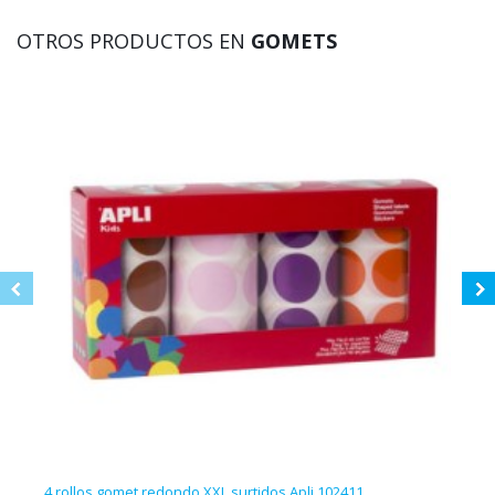
OTROS PRODUCTOS EN
GOMETS
4 rollos gomet redondo XXL surtidos Apli 102411
Gome