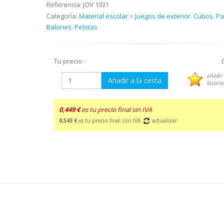
Referencia:
JOV 1031
Categoría:
Material escolar
>
Juegos de exterior. Cubos. Pa
Balones. Pelotas
Tu precio :
añadir 
Añadir a la cesta
favorit
0,449 €
es tu precio final sin IVA
0,543 €
es tu precio final con IVA
actualizar