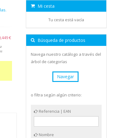
Mi cesta
las.
Tu cesta está vacía
0,449 €
Búsqueda de productos
a
os
Navega nuestro catálogo a través del
árbol de categorías
Navegar
o filtra según algún criterio:
Referencia | EAN
Nombre