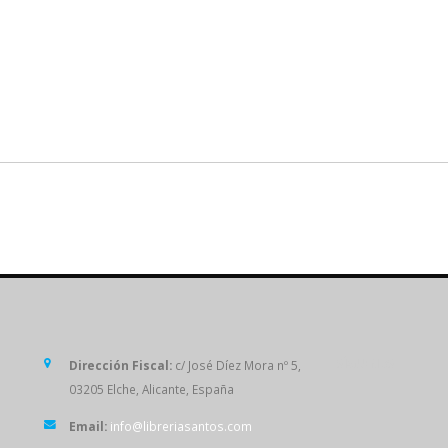
SÍGUENOS
Dirección Fiscal:
c/ José Díez Mora nº 5,
03205 Elche, Alicante, España
Email:
info@libreriasantos.com