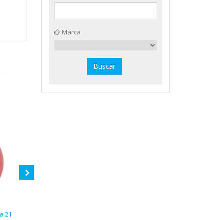
Marca
ø 21
Balón fútbol Top Star caucho
Balón volleyball oficial Amaya