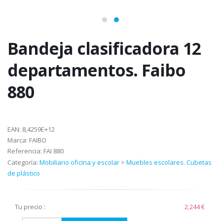
Bandeja clasificadora 12
departamentos. Faibo
880
EAN:
8,4259E+12
Marca:
FAIBO
Referencia:
FAI 880
Categoría:
Mobiliario oficina y escolar
>
Muebles escolares. Cubetas
de plástico
Tu precio :
2,244 €