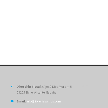
SÍGUENOS
Dirección Fiscal:
c/ José Díez Mora nº 5,
03205 Elche, Alicante, España
Email:
info@libreriasantos.com