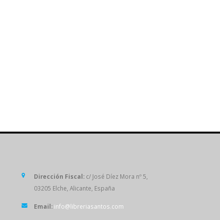
SÍGUENOS
Dirección Fiscal:
c/ José Díez Mora nº 5,
03205 Elche, Alicante, España
Email:
info@libreriasantos.com