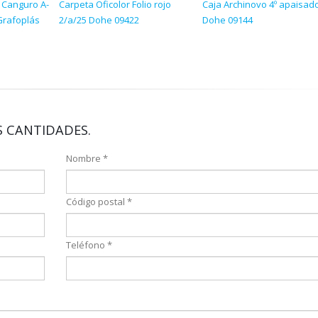
 Canguro A-
Carpeta Oficolor Folio rojo
Caja Archinovo 4º apaisad
Grafoplás
2/a/25 Dohe 09422
Dohe 09144
 CANTIDADES.
Nombre *
Código postal *
Teléfono *