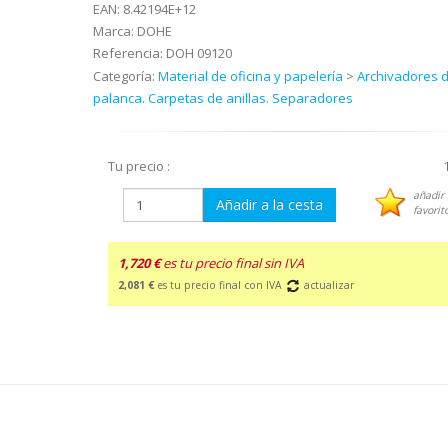
EAN:
8.42194E+12
Marca:
DOHE
Referencia:
DOH 09120
Categoría:
Material de oficina y papelería
>
Archivadores 
palanca. Carpetas de anillas. Separadores
Tu precio :
añadir 
Añadir a la cesta
favorit
1,720 €
es tu precio final sin IVA
2,081 €
es tu precio final con IVA
actualizar