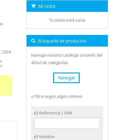
Mi cesta
Tu cesta está vacía
de
Búsqueda de productos
1,720 €
Navega nuestro catálogo a través del
a
árbol de categorías
os
Navegar
o filtra según algún criterio:
Referencia | EAN
Nombre