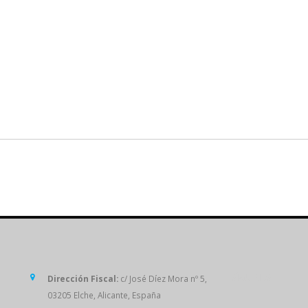
SÍGUENOS
Dirección Fiscal:
c/ José Díez Mora nº 5,
03205 Elche, Alicante, España