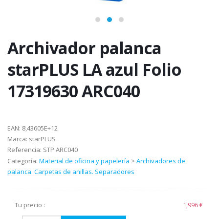
Archivador palanca
starPLUS LA azul Folio
17319630 ARC040
EAN:
8,43605E+12
Marca:
starPLUS
Referencia:
STP ARC040
Categoría:
Material de oficina y papelería
>
Archivadores de
palanca. Carpetas de anillas. Separadores
Tu precio :
1,996 €