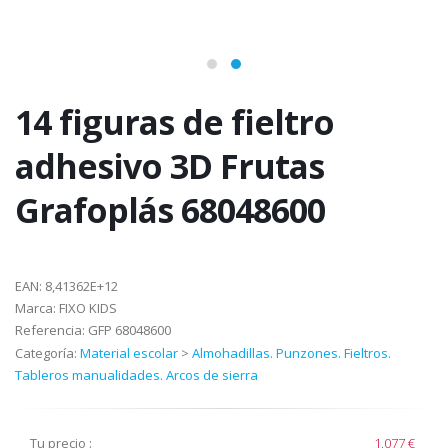
14 figuras de fieltro
adhesivo 3D Frutas
Grafoplás 68048600
EAN:
8,41362E+12
Marca:
FIXO KIDS
Referencia:
GFP 68048600
Categoría:
Material escolar
>
Almohadillas. Punzones. Fieltros.
Tableros manualidades. Arcos de sierra
Tu precio :
1,077 €