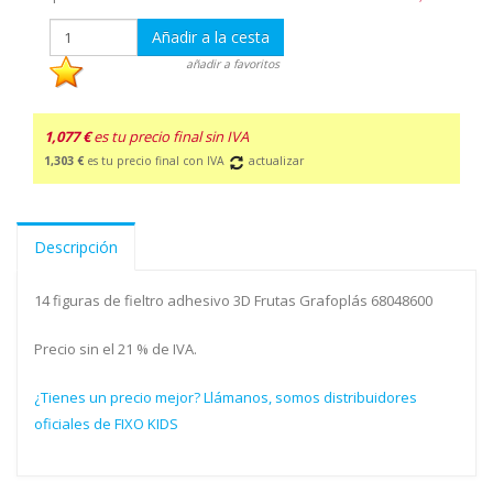
Añadir a la cesta
añadir a favoritos
1,077 €
es tu precio final sin IVA
1,303 €
es tu precio final con IVA
actualizar
Descripción
14 figuras de fieltro adhesivo 3D Frutas Grafoplás 68048600
Precio sin el 21 % de IVA.
¿Tienes un precio mejor? Llámanos, somos distribuidores
oficiales de FIXO KIDS