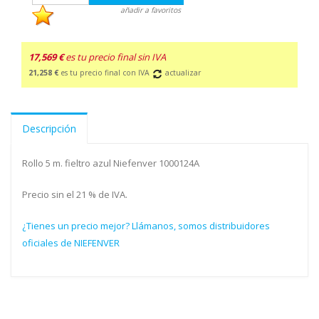
añadir a favoritos
17,569 €
es tu precio final sin IVA
21,258 €
es tu precio final con IVA
actualizar
Descripción
Rollo 5 m. fieltro azul Niefenver 1000124A
Precio sin el 21 % de IVA.
¿Tienes un precio mejor? Llámanos, somos distribuidores
oficiales de NIEFENVER