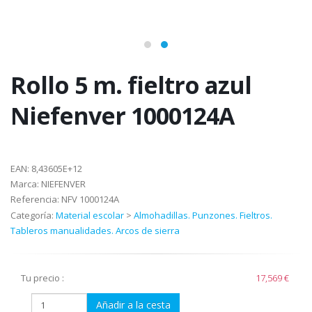
Rollo 5 m. fieltro azul
Niefenver 1000124A
EAN:
8,43605E+12
Marca:
NIEFENVER
Referencia:
NFV 1000124A
Categoría:
Material escolar
>
Almohadillas. Punzones. Fieltros.
Tableros manualidades. Arcos de sierra
Tu precio :
17,569 €
Añadir a la cesta