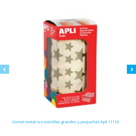
Gomet metal oro estrellas grandes y pequeñas Apli 11116
Gome