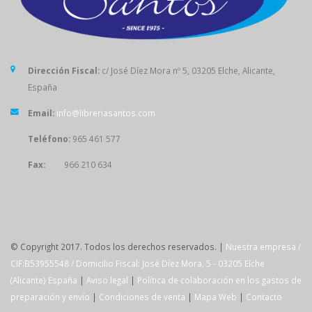
Dirección Fiscal:
c/ José Díez Mora nº 5, 03205 Elche, Alicante,
España
Email:
info@libreriasantos.com
Teléfono:
965 461 577
Fax:
966 210 634
SÍGUENOS
© Copyright 2017. Todos los derechos reservados. |
Nuestra empresa /
CIF:B53955548 / Domicilio Fiscal: José Díez Mora, 5 - 03205 Elche
(Alicante) España
|
Aviso legal
|
Política de colaboración en los gastos de
preparación y envío
|
Condiciones de venta
|
Mapa Web
|
Contacto