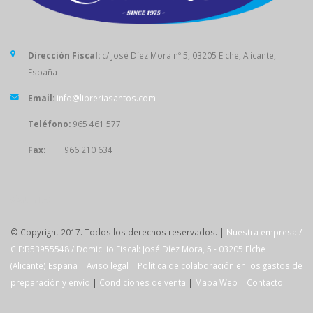
Dirección Fiscal:
c/ José Díez Mora nº 5, 03205 Elche, Alicante,
España
Email:
info@libreriasantos.com
Teléfono:
965 461 577
Fax:
966 210 634
SÍGUENOS
© Copyright 2017. Todos los derechos reservados. |
Nuestra empresa /
CIF:B53955548 / Domicilio Fiscal: José Díez Mora, 5 - 03205 Elche
(Alicante) España
|
Aviso legal
|
Política de colaboración en los gastos de
preparación y envío
|
Condiciones de venta
|
Mapa Web
|
Contacto