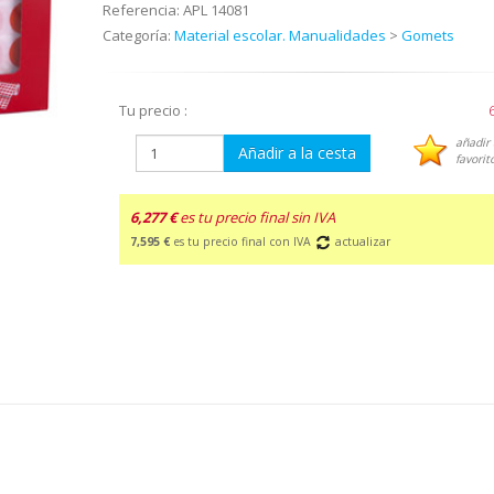
Referencia:
APL 14081
Categoría:
Material escolar. Manualidades
>
Gomets
Tu precio :
añadir 
Añadir a la cesta
favorit
6,277 €
es tu precio final sin IVA
7,595 €
es tu precio final con IVA
actualizar