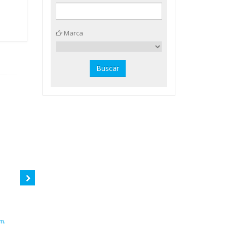
Marca
m.
Gomet surtido metal Apli 19191
Gomet temático Letras Apli