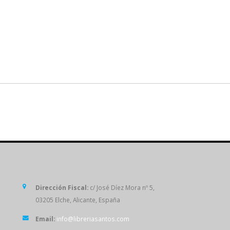
SÍGUENOS
Dirección Fiscal:
c/ José Díez Mora nº 5,
03205 Elche, Alicante, España
Email:
info@libreriasantos.com