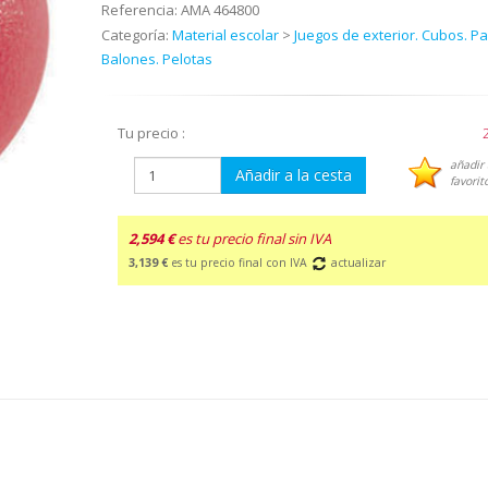
Referencia:
AMA 464800
Categoría:
Material escolar
>
Juegos de exterior. Cubos. Pa
Balones. Pelotas
Tu precio :
añadir 
Añadir a la cesta
favorit
2,594 €
es tu precio final sin IVA
3,139 €
es tu precio final con IVA
actualizar