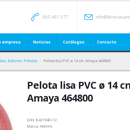
965 461 577
info@libreriasan
a empresa
Noticias
Catálogos
Contacto
alas. Balones. Pelotas
Pelota lisa PVC ø 14 cm. Amaya 464800
Pelota lisa PVC ø 14 c
Amaya 464800
EAN:
8,42194E+12
Marca:
AMAYA