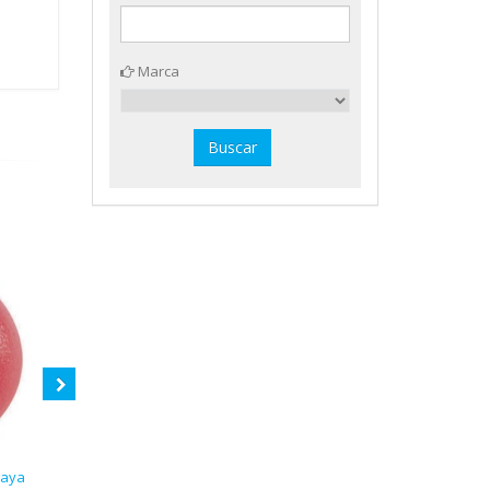
Marca
maya
2 reguladores para picas
Balón fútbol Spring TPE Amaya