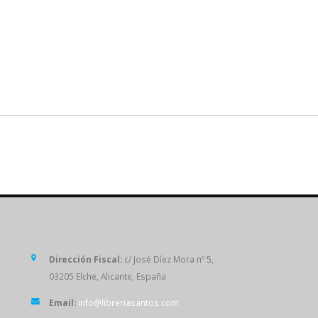
SÍGUENOS
Dirección Fiscal:
c/ José Díez Mora nº 5,
03205 Elche, Alicante, España
Email:
info@libreriasantos.com