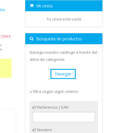
Mi cesta
las.
Tu cesta está vacía
2,594 €
Búsqueda de productos
a
os
Navega nuestro catálogo a través del
árbol de categorías
Navegar
o filtra según algún criterio:
Referencia | EAN
Nombre