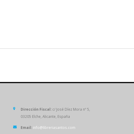
SÍGUENOS
Dirección Fiscal:
c/ José Díez Mora nº 5,
03205 Elche, Alicante, España
Email:
info@libreriasantos.com