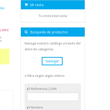
Mi cesta
las.
Tu cesta está vacía
,388 €
Búsqueda de productos
a
os
Navega nuestro catálogo a través del
árbol de categorías
Navegar
o filtra según algún criterio:
Referencia | EAN
Nombre