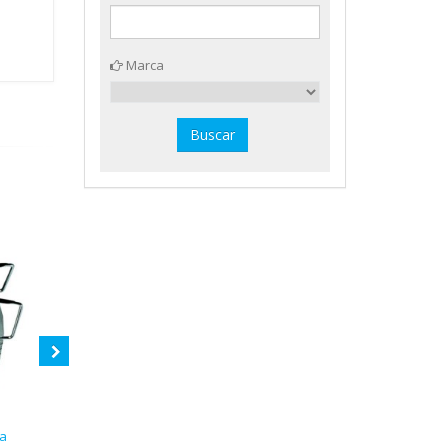
Marca
a
Valla regulable 45-80 cm.
Pelota de foam recubierta ø 21