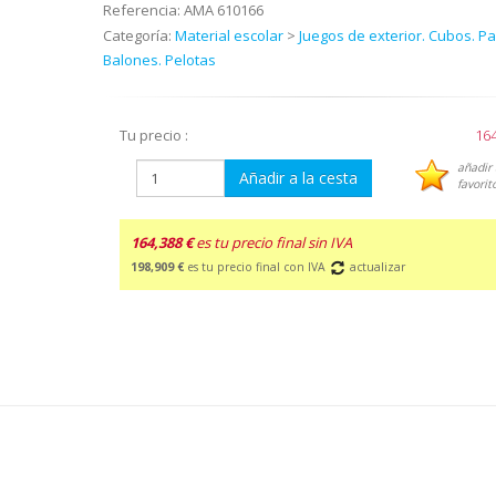
Referencia:
AMA 610166
Categoría:
Material escolar
>
Juegos de exterior. Cubos. Pa
Balones. Pelotas
Tu precio :
164
añadir 
Añadir a la cesta
favorit
164,388 €
es tu precio final sin IVA
198,909 €
es tu precio final con IVA
actualizar