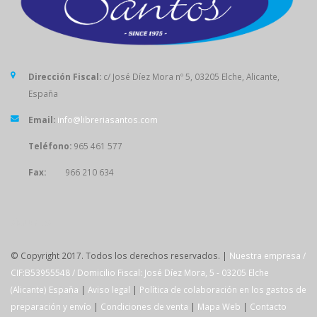
Dirección Fiscal:
c/ José Díez Mora nº 5, 03205 Elche, Alicante,
España
Email:
info@libreriasantos.com
Teléfono:
965 461 577
Fax:
966 210 634
SÍGUENOS
© Copyright 2017. Todos los derechos reservados. |
Nuestra empresa /
CIF:B53955548 / Domicilio Fiscal: José Díez Mora, 5 - 03205 Elche
(Alicante) España
|
Aviso legal
|
Política de colaboración en los gastos de
preparación y envío
|
Condiciones de venta
|
Mapa Web
|
Contacto