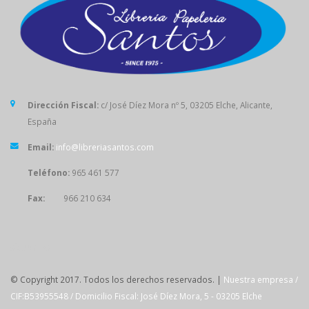
Dirección Fiscal:
c/ José Díez Mora nº 5, 03205 Elche, Alicante,
España
Email:
info@libreriasantos.com
Teléfono:
965 461 577
Fax:
966 210 634
SÍGUENOS
© Copyright 2017. Todos los derechos reservados. |
Nuestra empresa /
CIF:B53955548 / Domicilio Fiscal: José Díez Mora, 5 - 03205 Elche