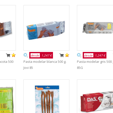
desde
1,247 €
desde
1,247 €
acota 500
Pasta modelar blanca 500 g.
Pasta modelar gris 500 g
Jovi 85
85G