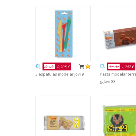
desde
0,908 €
desde
1,247 €
3 espátulas modelar Jovi 9
Pasta modelar terr
g. Jovi 88