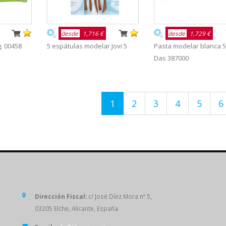
desde
1,716 €
desde
1,729 €
g. 00458
5 espátulas modelar Jovi 5
Pasta modelar blanca 5
Das 387000
1
2
3
4
5
6
SÍGUENOS
Dirección Fiscal:
c/ José Díez Mora nº 5,
03205 Elche, Alicante, España