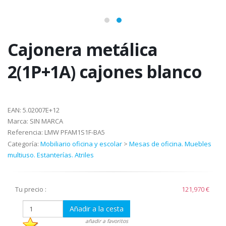
Cajonera metálica
2(1P+1A) cajones blanco
EAN:
5.02007E+12
Marca:
SIN MARCA
Referencia:
LMW PFAM1S1F-BA5
Categoría:
Mobiliario oficina y escolar
>
Mesas de oficina. Muebles
multiuso. Estanterías. Atriles
Tu precio :
121,970 €
Añadir a la cesta
añadir a favoritos