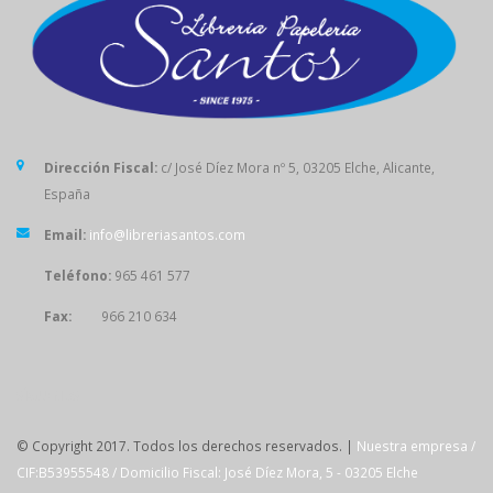
Dirección Fiscal:
c/ José Díez Mora nº 5, 03205 Elche, Alicante,
España
Email:
info@libreriasantos.com
Teléfono:
965 461 577
Fax:
966 210 634
SÍGUENOS
© Copyright 2017. Todos los derechos reservados. |
Nuestra empresa /
CIF:B53955548 / Domicilio Fiscal: José Díez Mora, 5 - 03205 Elche