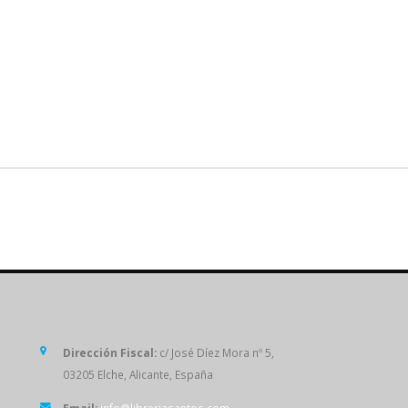
SÍGUENOS
Dirección Fiscal:
c/ José Díez Mora nº 5,
03205 Elche, Alicante, España