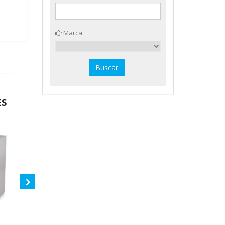
Marca
ES
Archivador metálico 4 cajones
Tablero mesa dibujo 802