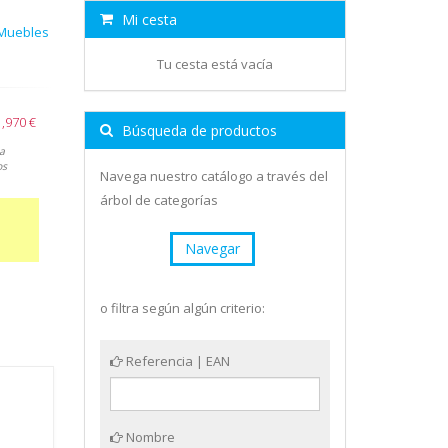
Mi cesta
 Muebles
Tu cesta está vacía
,970 €
Búsqueda de productos
a
os
Navega nuestro catálogo a través del
árbol de categorías
Navegar
o filtra según algún criterio:
Referencia | EAN
Nombre