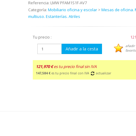
Referencia:
LMW PFAM1S1F-AV7
Categoría:
Mobiliario oficina y escolar
>
Mesas de oficina.
multiuso. Estanterías. Atriles
Tu precio :
121
añadir 
Añadir a la cesta
favorit
121,970 €
es tu precio final sin IVA
147,584 €
es tu precio final con IVA
actualizar