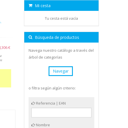
Mi cesta
Tu cesta está vacía
.
Búsqueda de productos
,306 €
Navega nuestro catálogo a través del
a
árbol de categorías
os
Navegar
o filtra según algún criterio:
Referencia | EAN
Nombre