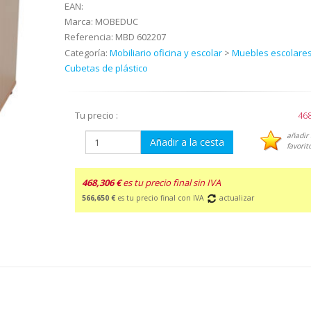
EAN:
Marca:
MOBEDUC
Referencia:
MBD 602207
Categoría:
Mobiliario oficina y escolar
>
Muebles escolares
Cubetas de plástico
Tu precio :
468
añadir 
Añadir a la cesta
favorit
468,306 €
es tu precio final sin IVA
566,650 €
es tu precio final con IVA
actualizar