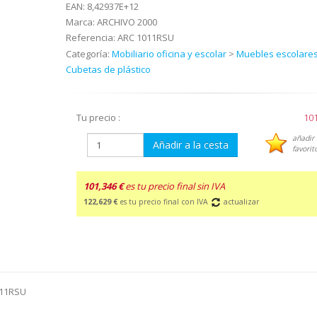
EAN:
8,42937E+12
Marca:
ARCHIVO 2000
Referencia:
ARC 1011RSU
Categoría:
Mobiliario oficina y escolar
>
Muebles escolares
Cubetas de plástico
Tu precio :
101
añadir 
Añadir a la cesta
favorit
101,346 €
es tu precio final sin IVA
122,629 €
es tu precio final con IVA
actualizar
011RSU