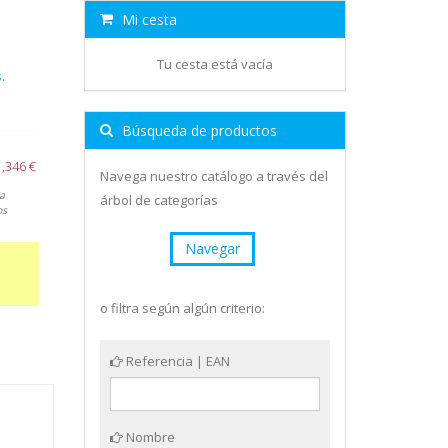
Mi cesta
Tu cesta está vacía
.
Búsqueda de productos
,346 €
Navega nuestro catálogo a través del
a
árbol de categorías
os
Navegar
o filtra según algún criterio:
Referencia | EAN
Nombre