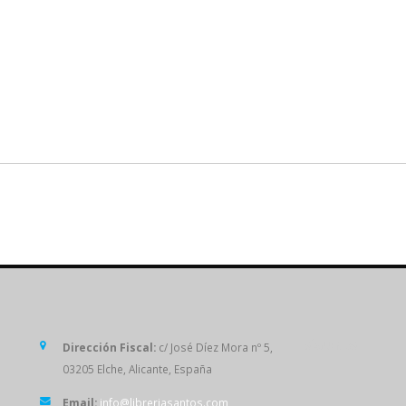
SÍGUENOS
Dirección Fiscal:
c/ José Díez Mora nº 5,
03205 Elche, Alicante, España
Email:
info@libreriasantos.com