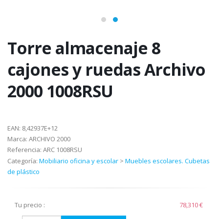
Torre almacenaje 8
cajones y ruedas Archivo
2000 1008RSU
EAN:
8,42937E+12
Marca:
ARCHIVO 2000
Referencia:
ARC 1008RSU
Categoría:
Mobiliario oficina y escolar
>
Muebles escolares. Cubetas
de plástico
Tu precio :
78,310 €