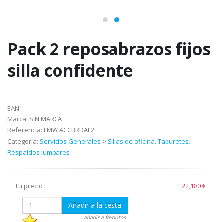
Pack 2 reposabrazos fijos
silla confidente
EAN:
Marca:
SIN MARCA
Referencia:
LMW ACCBRDAF2
Categoría:
Servicios Generales
>
Sillas de oficina. Taburetes.
Respaldos lumbares
Tu precio :
22,180 €
Añadir a la cesta
añadir a favoritos