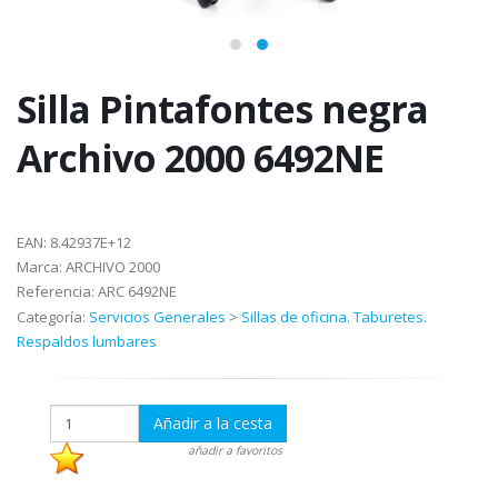
Silla Pintafontes negra
Archivo 2000 6492NE
EAN:
8.42937E+12
Marca:
ARCHIVO 2000
Referencia:
ARC 6492NE
Categoría:
Servicios Generales
>
Sillas de oficina. Taburetes.
Respaldos lumbares
Añadir a la cesta
añadir a favoritos