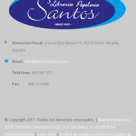
Dirección Fiscal:
c/ José Díez Mora nº 5, 03205 Elche, Alicante,
España
Email:
info@libreriasantos.com
Teléfono:
965 461 577
Fax:
966 210 634
SÍGUENOS
© Copyright 2017. Todos los derechos reservados. |
Nuestra empresa /
CIF:B53955548 / Domicilio Fiscal: José Díez Mora, 5 - 03205 Elche
(Alicante) España
|
Aviso legal
|
Política de colaboración en los gastos de