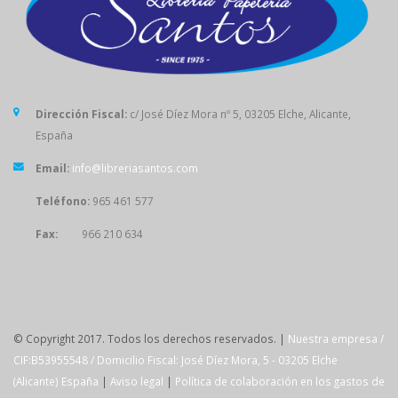
Dirección Fiscal:
c/ José Díez Mora nº 5, 03205 Elche, Alicante,
España
Email:
info@libreriasantos.com
Teléfono:
965 461 577
Fax:
966 210 634
SÍGUENOS
© Copyright 2017. Todos los derechos reservados. |
Nuestra empresa /
CIF:B53955548 / Domicilio Fiscal: José Díez Mora, 5 - 03205 Elche
(Alicante) España
|
Aviso legal
|
Política de colaboración en los gastos de