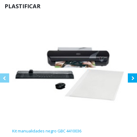
PLASTIFICAR
Kit manualidades negro GBC 4410036
10 fu