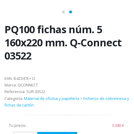
PQ100 fichas núm. 5
160x220 mm. Q-Connect
03522
EAN:
8.42347E+12
Marca:
QCONNECT
Referencia:
SUR 03522
Categoría:
Material de oficina y papelería
>
Ficheros de sobremesa y
fichas de cartón
Tu precio :
3,380 €