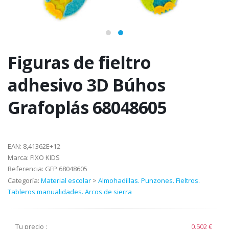
Figuras de fieltro
adhesivo 3D Búhos
Grafoplás 68048605
EAN:
8,41362E+12
Marca:
FIXO KIDS
Referencia:
GFP 68048605
Categoría:
Material escolar
>
Almohadillas. Punzones. Fieltros.
Tableros manualidades. Arcos de sierra
Tu precio :
0,502 €