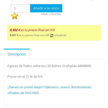
Añadir a la cesta
añadir a favoritos
0,502 €
es tu precio final sin IVA
0,607 €
es tu precio final con IVA
actualizar
Descripción
Figuras de fieltro adhesivo 3D Búhos Grafoplás 68048605
Precio sin el 21 % de IVA.
¿Tienes un precio mejor? Llámanos, somos distribuidores
oficiales de FIXO KIDS