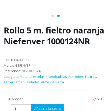
Rollo 5 m. fieltro naranja
Niefenver 1000124NR
EAN:
8,43605E+12
Marca:
NIEFENVER
Referencia:
NFV 1000124NR
Categoría:
Material escolar
>
Almohadillas. Punzones. Fieltros.
Tableros manualidades. Arcos de sierra
Tu precio :
17,569 €
Añadir a la cesta