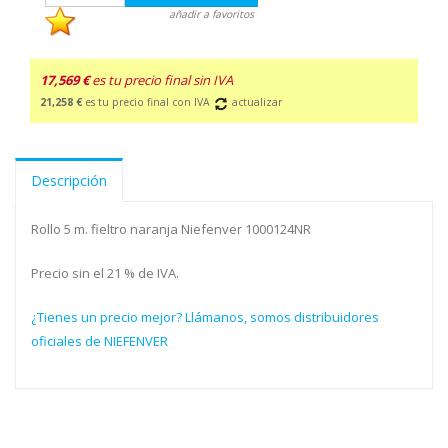
añadir a favoritos
17,569 €
es tu precio final sin IVA
21,258 €
es tu precio final con IVA
actualizar
Descripción
Rollo 5 m. fieltro naranja Niefenver 1000124NR
Precio sin el 21 % de IVA.
¿Tienes un precio mejor? Llámanos, somos distribuidores
oficiales de NIEFENVER