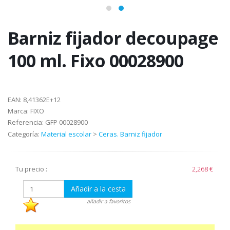
Barniz fijador decoupage
100 ml. Fixo 00028900
EAN:
8,41362E+12
Marca:
FIXO
Referencia:
GFP 00028900
Categoría:
Material escolar
>
Ceras. Barniz fijador
Tu precio :
2,268 €
Añadir a la cesta
añadir a favoritos