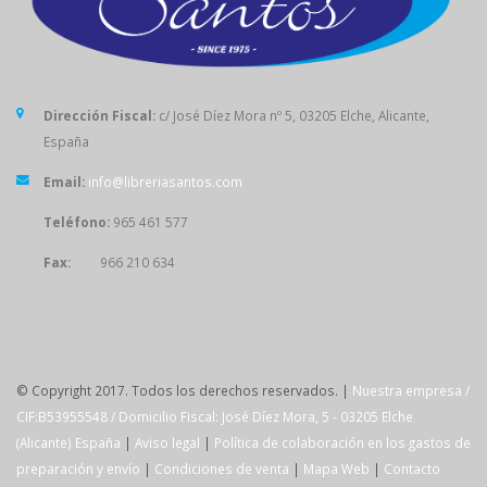
Dirección Fiscal:
c/ José Díez Mora nº 5, 03205 Elche, Alicante,
España
Email:
info@libreriasantos.com
Teléfono:
965 461 577
Fax:
966 210 634
SÍGUENOS
© Copyright 2017. Todos los derechos reservados. |
Nuestra empresa /
CIF:B53955548 / Domicilio Fiscal: José Díez Mora, 5 - 03205 Elche
(Alicante) España
|
Aviso legal
|
Política de colaboración en los gastos de
preparación y envío
|
Condiciones de venta
|
Mapa Web
|
Contacto