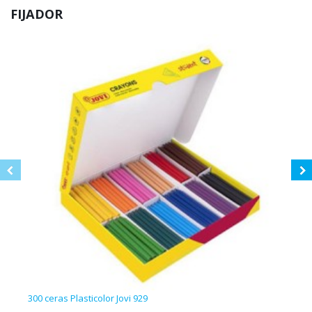
FIJADOR
300 ceras Plasticolor Jovi 929
24 c