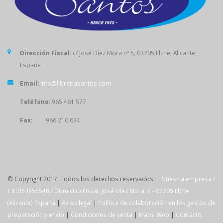
Dirección Fiscal:
c/ José Díez Mora nº 5, 03205 Elche, Alicante,
España
Email:
info@libreriasantos.com
Teléfono:
965 461 577
Fax:
966 210 634
SÍGUENOS
© Copyright 2017. Todos los derechos reservados. |
Nuestra empresa /
CIF:B53955548 / Domicilio Fiscal: José Díez Mora, 5 - 03205 Elche
(Alicante) España
|
Aviso legal
|
Política de colaboración en los gastos de
preparación y envío
|
Condiciones de venta
|
Mapa Web
|
Contacto