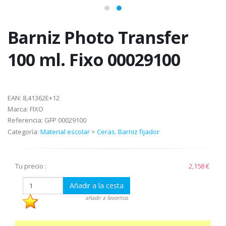
Barniz Photo Transfer
100 ml. Fixo 00029100
EAN:
8,41362E+12
Marca:
FIXO
Referencia:
GFP 00029100
Categoría:
Material escolar
>
Ceras. Barniz fijador
Tu precio :
2,158 €
Añadir a la cesta
añadir a favoritos