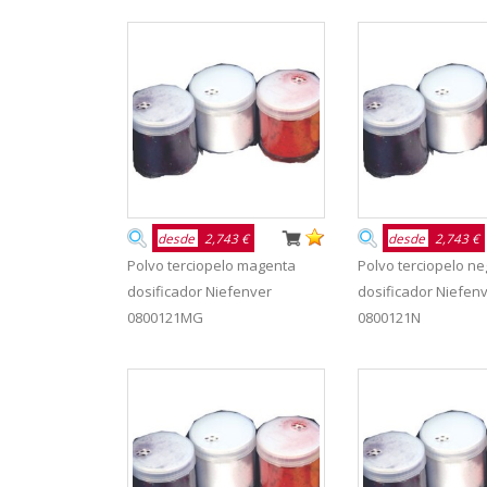
desde
2,743 €
desde
2,743 €
Polvo terciopelo magenta
Polvo terciopelo ne
dosificador Niefenver
dosificador Niefen
0800121MG
0800121N