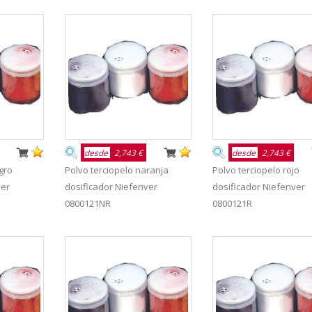
desde
2,743 €
desde
2,743 €
gro
Polvo terciopelo naranja
Polvo terciopelo rojo
ver
dosificador Niefenver
dosificador Niefenver
0800121NR
0800121R