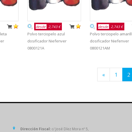
desde
2,743 €
desde
2,743 €
leta
Polvo terciopelo azul
Polvo terciopelo amaril
ver
dosificador Niefenver
dosificador Niefenver
0800121A
0800121AM
«
1
2
SÍGUENOS
Dirección Fiscal:
c/ José Díez Mora nº 5,