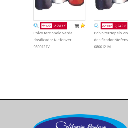
desde
2,743 €
desde
2,743 €
Polvo terciopelo verde
Polvo terciopelo vio
dosificador Niefenver
dosificador Niefen
0800121V
0800121VI