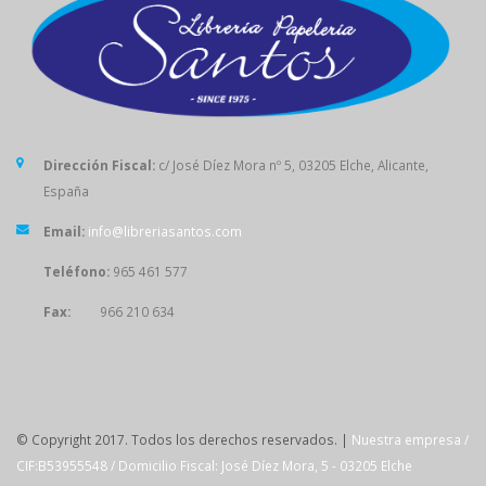
Dirección Fiscal:
c/ José Díez Mora nº 5, 03205 Elche, Alicante,
España
Email:
info@libreriasantos.com
Teléfono:
965 461 577
Fax:
966 210 634
SÍGUENOS
© Copyright 2017. Todos los derechos reservados. |
Nuestra empresa /
CIF:B53955548 / Domicilio Fiscal: José Díez Mora, 5 - 03205 Elche