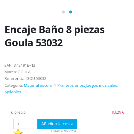
Encaje Baño 8 piezas
Goula 53032
EAN:
8,42191E+12
Marca:
GOULA
Referencia:
GOU 53032
Categoría:
Material escolar
>
Primeros años. Juegos musicales.
Apilables
Tu precio :
9,629 €
Añadir a la cesta
añadir a favoritos