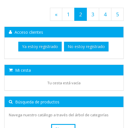
«
1
2
3
4
5
Acceso clientes
Ya estoy registrado
No estoy registrado
Mi cesta
Tu cesta está vacía
Búsqueda de productos
Navega nuestro catálogo a través del árbol de categorías