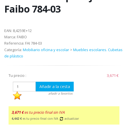
Faibo 784-03
EAN:
8,4259E+12
Marca:
FAIBO
Referencia:
FAI 784-03
Categoría:
Mobiliario oficina y escolar
>
Muebles escolares. Cubetas
de plástico
Tu precio :
3,671 €
Añadir a la cesta
añadir a favoritos
3,671 €
es tu precio final sin IVA
4,442 €
es tu precio final con IVA
actualizar