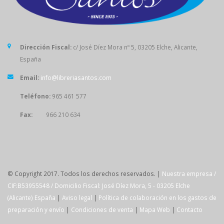
Dirección Fiscal:
c/ José Díez Mora nº 5, 03205 Elche, Alicante,
España
Email:
info@libreriasantos.com
Teléfono:
965 461 577
Fax:
966 210 634
SÍGUENOS
© Copyright 2017. Todos los derechos reservados. |
Nuestra empresa /
CIF:B53955548 / Domicilio Fiscal: José Díez Mora, 5 - 03205 Elche
(Alicante) España
|
Aviso legal
|
Política de colaboración en los gastos de
preparación y envío
|
Condiciones de venta
|
Mapa Web
|
Contacto