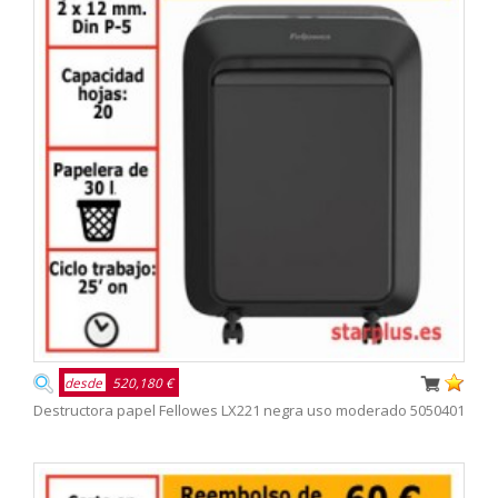
desde
520,180 €
Destructora papel Fellowes LX221 negra uso moderado 5050401