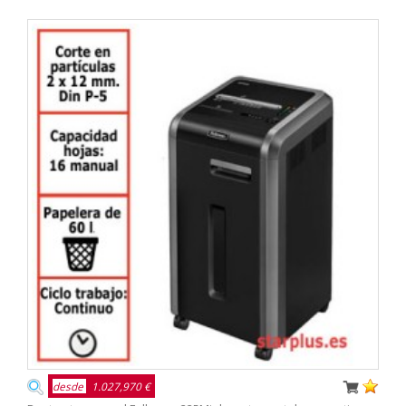
desde
1.027,970 €