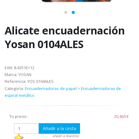
Alicate encuadernación
Yosan 0104ALES
EAN:
8.4351E+12
Marca:
YOSAN
Referencia:
YOS 0104ALES
Categoría:
Encuadernadoras de papel
>
Encuadernadoras de
espiral metálico
Tu precio :
20,460 €
Añadir a la cesta
añadir a favoritos