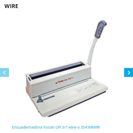
WIRE
Encuadernadora Yosan OFI 3/1 wire-o 3541MIWIR
Encu