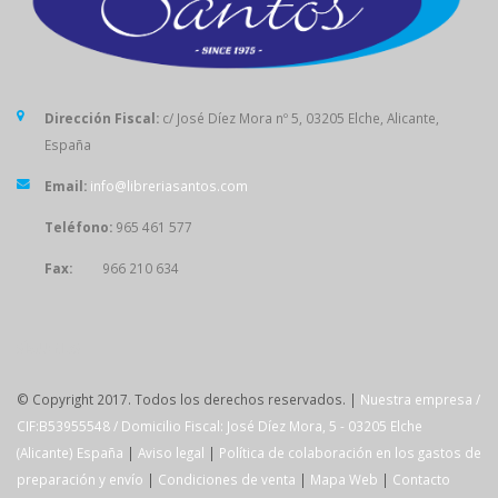
Dirección Fiscal:
c/ José Díez Mora nº 5, 03205 Elche, Alicante,
España
Email:
info@libreriasantos.com
Teléfono:
965 461 577
Fax:
966 210 634
SÍGUENOS
© Copyright 2017. Todos los derechos reservados. |
Nuestra empresa /
CIF:B53955548 / Domicilio Fiscal: José Díez Mora, 5 - 03205 Elche
(Alicante) España
|
Aviso legal
|
Política de colaboración en los gastos de
preparación y envío
|
Condiciones de venta
|
Mapa Web
|
Contacto