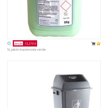
desde
15,270 €
5L jabón bactericida verde