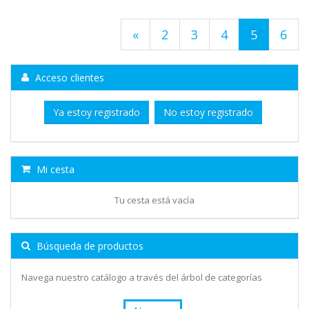
«
2
3
4
5
6
Acceso clientes
Ya estoy registrado
No estoy registrado
Mi cesta
Tu cesta está vacía
Búsqueda de productos
Navega nuestro catálogo a través del árbol de categorías