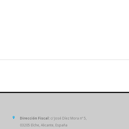
SÍGUENOS
Dirección Fiscal:
c/ José Díez Mora nº 5,
03205 Elche, Alicante, España