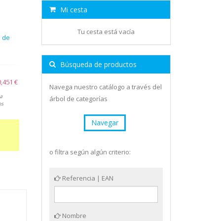
Mi cesta
Tu cesta está vacía
 de
Búsqueda de productos
0,451 €
Navega nuestro catálogo a través del
a
árbol de categorías
os
Navegar
o filtra según algún criterio:
Referencia | EAN
Nombre