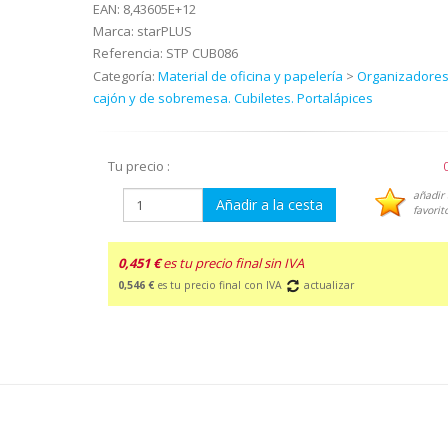
EAN:
8,43605E+12
Marca:
starPLUS
Referencia:
STP CUB086
Categoría:
Material de oficina y papelería
>
Organizadores
cajón y de sobremesa. Cubiletes. Portalápices
Tu precio :
añadir 
Añadir a la cesta
favorit
0,451 €
es tu precio final sin IVA
0,546 €
es tu precio final con IVA
actualizar