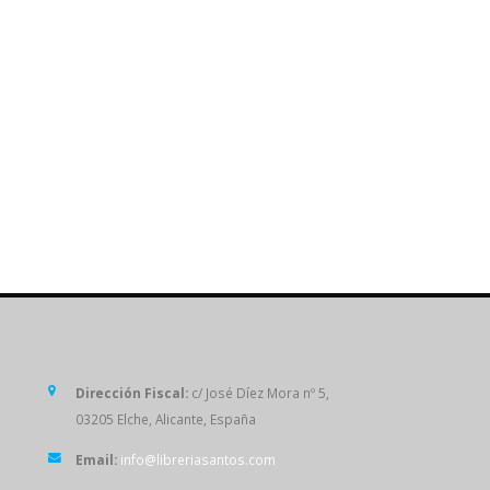
SÍGUENOS
Dirección Fiscal:
c/ José Díez Mora nº 5,
03205 Elche, Alicante, España
Email:
info@libreriasantos.com