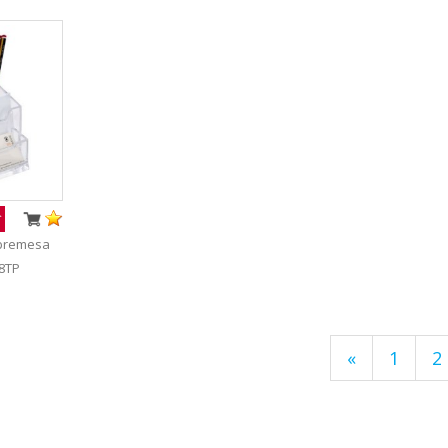
obremesa
28TP
«
1
2